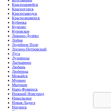
Котельники
Красноармейск
Красногорск
Краснозаводск
Краснознаменск
Кубинка
Кудрово
Куровское
Ликино-Дулёво
Лобня
Лодейное Поле
Лосино-Петровский
Луга
Луховицы
Лыткарино
Любань
Люберцы
Можайск
Мурино
Мытищи
Наро-Фоминск
Нижний Новгород
Никольское
Новая Ладога
Ногинск