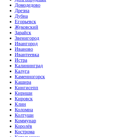
Домодедово
Дрезна
Дубна
Егорьевск
Жуковский
Зарайск
Звенигород
Ивангород
Иваново
Ивантеевка
Истра
Калининград
Калуга
Каменногорск
Кашира
Кингисепп
Кириши
Кировск
Клин
Коломна
Колтуши
Коммунар
Королёв
Кострома