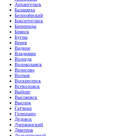
Архангельск
Балашиха
Белоозёрский
Бокситогорск
Бронницы
Брянск
Бугры
Верея
Видное
Владимир
Вологда
Волоколамск
Волосово
Волхов
Воскресенск
Всеволожск
Выборг
Высоковск
Высоцк
Гатчина
Голицыно
Дедовск
Дзержинский
Дмитров
Долгопрудный